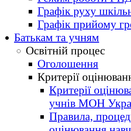
Графік руху шкіль
Графік прийому г
Батькам та учням
Освітній процес
Оголошення
Критерії оцінюван
Критерії оцінюв
учнів МОН Укра
Правила, процеду
оцінювання навч