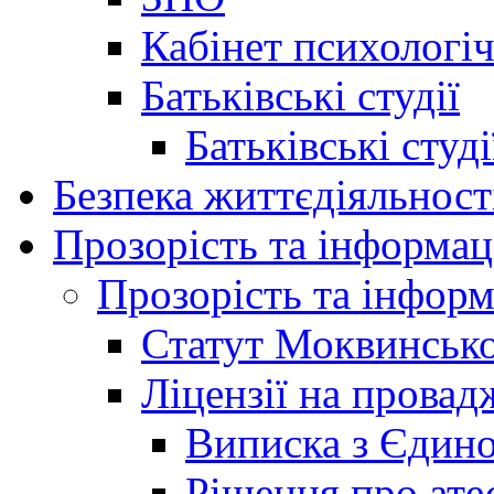
Кабінет психологі
Батьківські студії
Батьківські студ
Безпека життєдіяльност
Прозорість та інформац
Прозорість та інформ
Статут Моквинсько
Ліцензії на провад
Виписка з Єдино
Рішення про ате