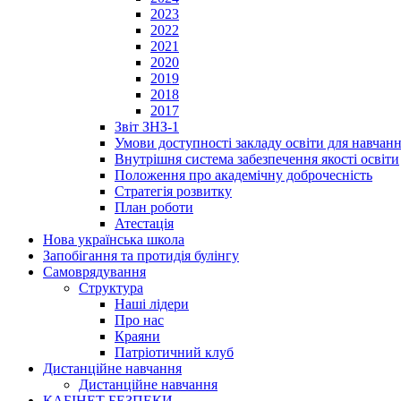
2023
2022
2021
2020
2019
2018
2017
Звіт ЗНЗ-1
Умови доступності закладу освіти для навчан
Внутрішня система забезпечення якості освіти
Положення про академічну доброчесність
Стратегія розвитку
План роботи
Атестація
Нова українська школа
Запобігання та протидія булінгу
Cамоврядування
Структура
Наші лідери
Про нас
Краяни
Патріотичний клуб
Дистанційне навчання
Дистанційне навчання
КАБІНЕТ БЕЗПЕКИ