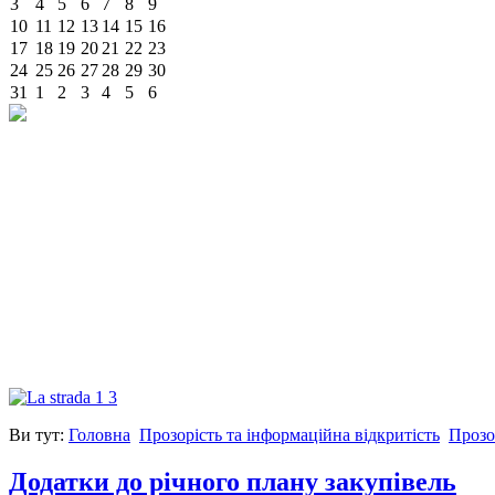
3
4
5
6
7
8
9
10
11
12
13
14
15
16
17
18
19
20
21
22
23
24
25
26
27
28
29
30
31
1
2
3
4
5
6
Ви тут:
Головна
Прозорість та інформаційна відкритість
Прозо
Додатки до річного плану закупівель