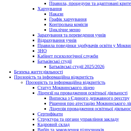
Правила, процедури та адаптовані крите
Харчування
Накази
Графік харчування
Контрольна комісія
Циклічне меню
Зарахування та переведення учнів
Відрахування учнів
Правила поведінки здобувачів освіти у Мокви
ЗНО
Кабінет психологічної служби
Батьківські студії
Батьківські студії 2025/2026
Безпека життєдіяльності
Прозорість та інформаційна відкритість
Прозорість та інформаційна відкритість
Статут Моквинського ліцею
Ліцензії на провадження освітньої діяльності
Виписка з Єдиного державного реєстру
Рішення про атестацію Моквинського л
Ліцензія провадження освітньої діяльнос
Сертифікати
Структура та органи управління закладу
Кадровий склад
Вибір та замовлення підручників