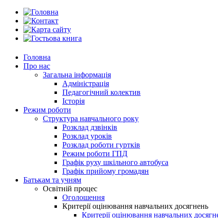
Головна
Про нас
Загальна інформація
Адміністрація
Педагогічний колектив
Історія
Режим роботи
Структура навчального року
Розклад дзвінків
Розклад уроків
Розклад роботи гуртків
Режим роботи ГПД
Графік руху шкільного автобуса
Графік прийому громадян
Батькам та учням
Освітній процес
Оголошення
Критерії оцінювання навчальних досягнень
Критерії оцінювання навчальних досяг