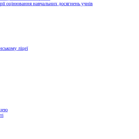
рії оцінювання навчальних досягнень учнів
нському ліцеї
іцею
ті