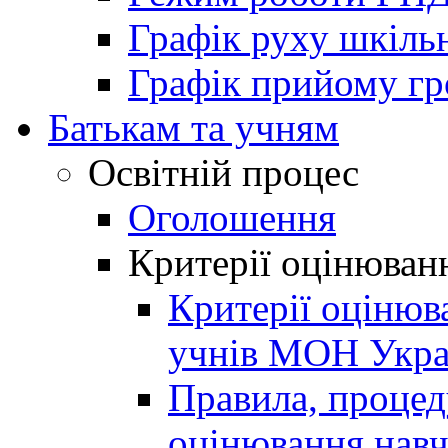
Графік руху шкіль
Графік прийому г
Батькам та учням
Освітній процес
Оголошення
Критерії оцінюван
Критерії оцінюв
учнів МОН Укра
Правила, процеду
оцінювання навч