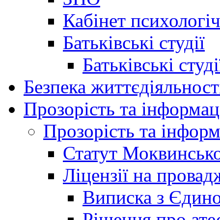
Кабінет психологі
Батьківські студії
Батьківські студ
Безпека життєдіяльност
Прозорість та інформац
Прозорість та інформ
Статут Моквинсько
Ліцензії на провад
Виписка з Єдино
Рішення про ате