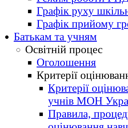
Графік руху шкіль
Графік прийому г
Батькам та учням
Освітній процес
Оголошення
Критерії оцінюван
Критерії оцінюв
учнів МОН Укра
Правила, процеду
оцінювання навч