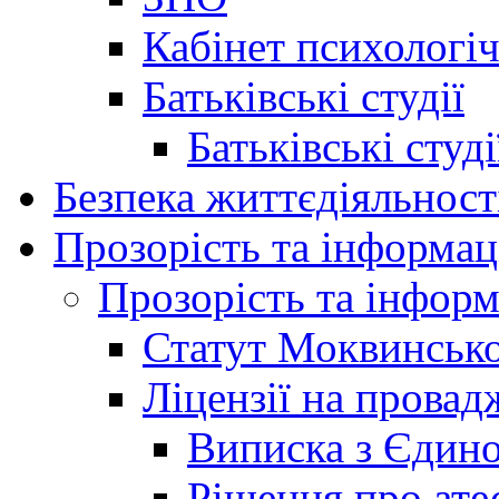
Кабінет психологі
Батьківські студії
Батьківські студ
Безпека життєдіяльност
Прозорість та інформац
Прозорість та інформ
Статут Моквинсько
Ліцензії на провад
Виписка з Єдино
Рішення про ате