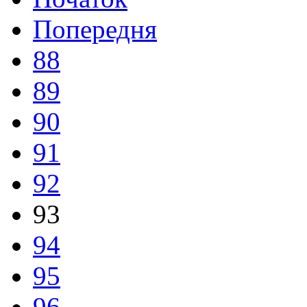
Попередня
88
89
90
91
92
93
94
95
96