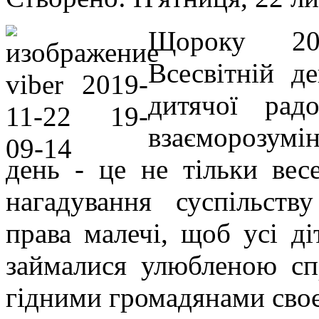
Щороку 20 
Всесвітній д
дитячої радо
взаєморозумін
день - це не тільки вес
нагадування суспільств
права малечі, щоб усі д
займалися улюбленою сп
гідними громадянами своє