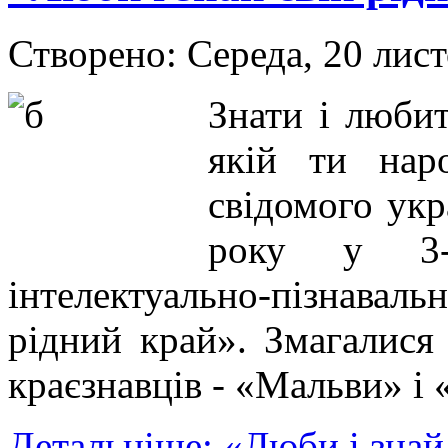
Створено: Середа, 20 лис
Знати і любит
якій ти нар
свідомого укр
року у 3-
інтелектуально-пізнаваль
рідний край». Змагалис
краєзнавців - «Мальви» і
Детальніше: «Люби і знай