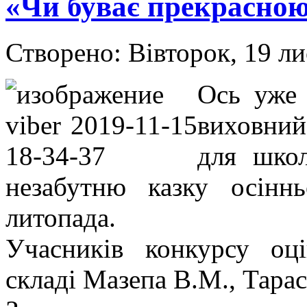
«Чи буває прекрасною 
Створено: Вівторок, 19 л
Ось уже 
виховний
для шко
незабутню казку осінн
литопада.
Учасників конкурсу оц
складі Мазепа В.М., Тарас