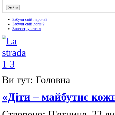
Забули свій пароль?
Забули свій логін?
Зареєструватися
Ви тут:
Головна
«Діти – майбутнє кож
Створено: П'ятниця, 22 л