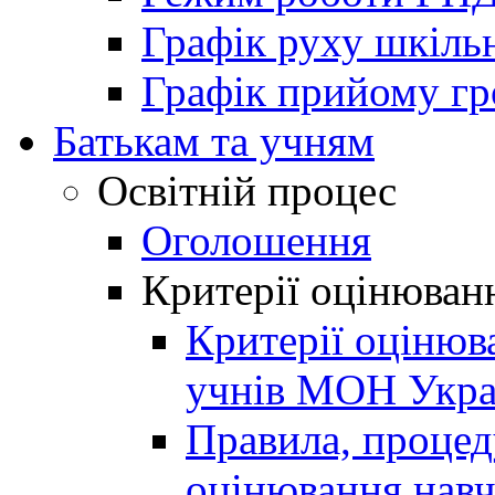
Графік руху шкіль
Графік прийому г
Батькам та учням
Освітній процес
Оголошення
Критерії оцінюван
Критерії оцінюв
учнів МОН Укра
Правила, процеду
оцінювання навч