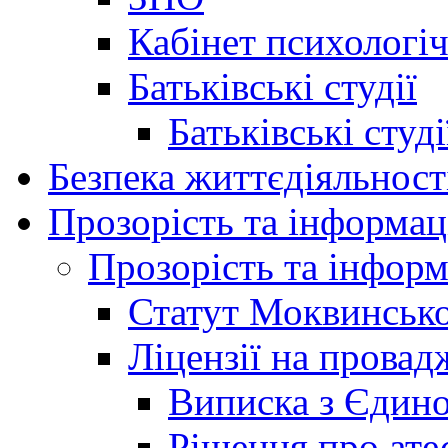
Кабінет психологі
Батьківські студії
Батьківські студ
Безпека життєдіяльност
Прозорість та інформац
Прозорість та інформ
Статут Моквинсько
Ліцензії на провад
Виписка з Єдино
Рішення про ате