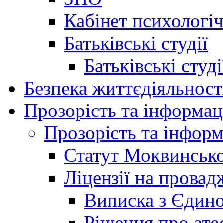
Кабінет психологі
Батьківські студії
Батьківські студ
Безпека життєдіяльност
Прозорість та інформац
Прозорість та інформ
Статут Моквинсько
Ліцензії на провад
Виписка з Єдино
Рішення про ате