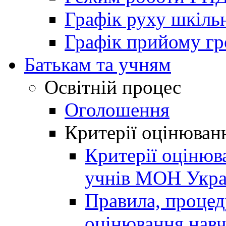
Графік руху шкіль
Графік прийому г
Батькам та учням
Освітній процес
Оголошення
Критерії оцінюван
Критерії оцінюв
учнів МОН Укра
Правила, процеду
оцінювання навч