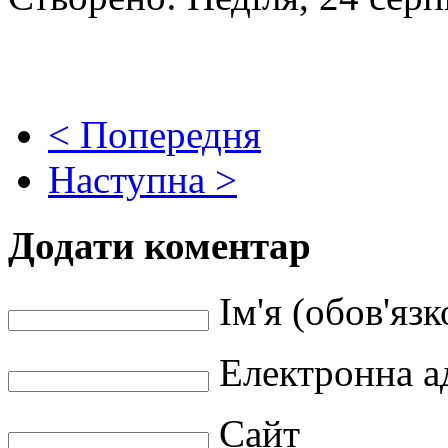
< Попередня
Наступна >
Додати коментар
Ім'я (обов'язк
Електронна ад
Сайт