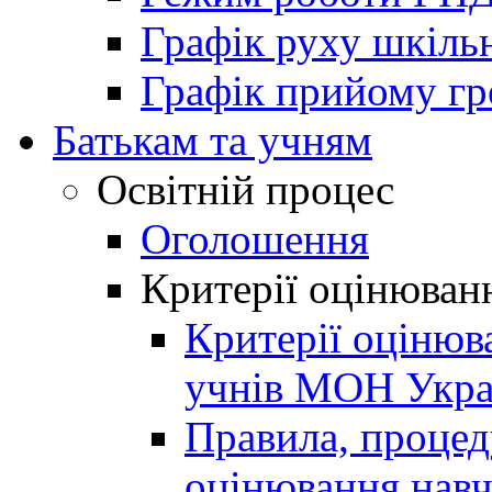
Графік руху шкіль
Графік прийому г
Батькам та учням
Освітній процес
Оголошення
Критерії оцінюван
Критерії оцінюв
учнів МОН Укра
Правила, процеду
оцінювання навч