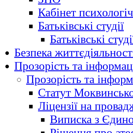
Кабінет психологі
Батьківські студії
Батьківські студ
Безпека життєдіяльност
Прозорість та інформац
Прозорість та інформ
Статут Моквинсько
Ліцензії на провад
Виписка з Єдино
Рішення про ате